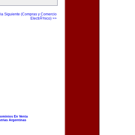
ia Siguiente (Compras y Comercio
ElectrÃ³nico) >>
ominios En Venta
strias Argentinas