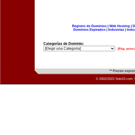
Registro de Dominios
|
Web Hosting
|
D
Dominios Expirados
|
Industrias
|
Indu
Categorías de Dominio:
[Pág. princi
** Precios expre
© 2002/2022 Solo10.com