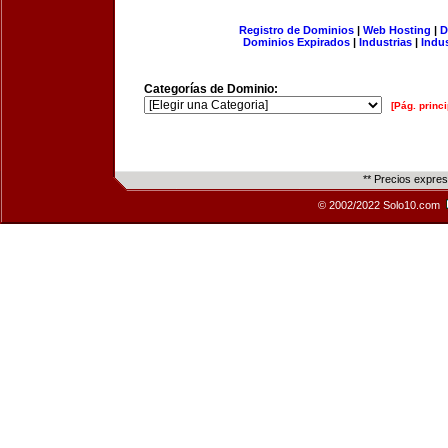
Registro de Dominios
|
Web Hosting
|
D
Dominios Expirados
|
Industrias
|
Indu
Categorías de Dominio:
[Pág. princi
** Precios expre
© 2002/2022 Solo10.com