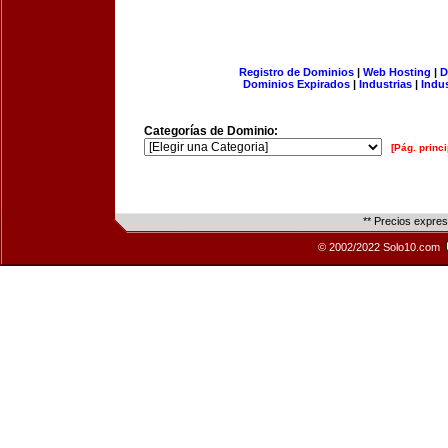
Registro de Dominios
|
Web Hosting
|
D
Dominios Expirados
|
Industrias
|
Indu
Categorías de Dominio:
[Pág. princi
** Precios expre
© 2002/2022 Solo10.com