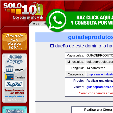
guiadeproduto
El dueño de este dominio lo ha
Mayusculas:
GUIADEPRODUTO
Minusculas:
guiadeprodutos.c
Longitud:
14 caracteres
Categorias:
Empresas e Industr
Precio:
Realizar una ofert
Visitar!
guiadeprodutos.c
Serán consideradas ofer
Realizar una Oferta