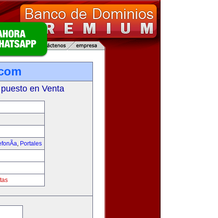
.com
 puesto en Venta
fonÃ­a
,
Portales
tas