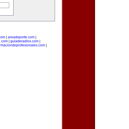
com
|
areadeporte.com
|
l.com
|
guiaderadios.com
|
rmaciondeprofesionales.com
|