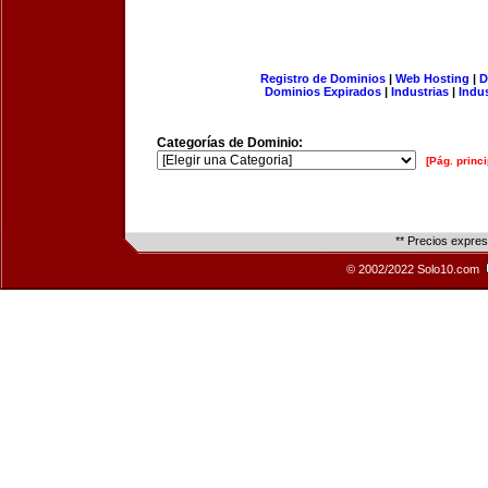
Registro de Dominios
|
Web Hosting
|
D
Dominios Expirados
|
Industrias
|
Indu
Categorías de Dominio:
[Pág. princi
** Precios expre
© 2002/2022 Solo10.com