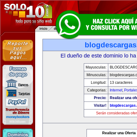
blogdescarga
El dueño de este dominio lo ha
Mayusculas:
BLOGDESCAR
Minusculas:
blogdescargas.
Longitud:
13 caracteres
Categorias:
Internet
,
Portale
Precio:
Realizar una of
Visitar!
blogdescargas
Serán consideradas ofer
Realizar una Oferta