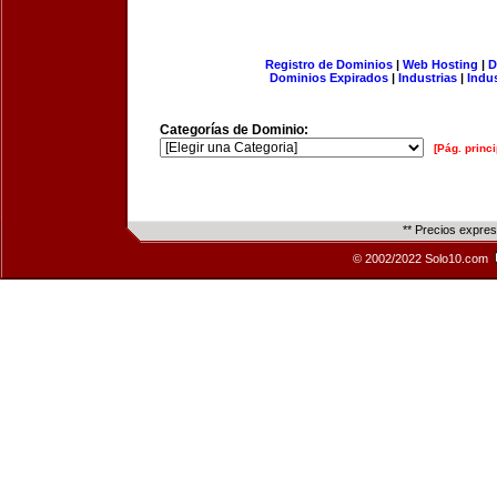
Registro de Dominios
|
Web Hosting
|
D
Dominios Expirados
|
Industrias
|
Indu
Categorías de Dominio:
[Pág. princi
** Precios expre
© 2002/2022 Solo10.com