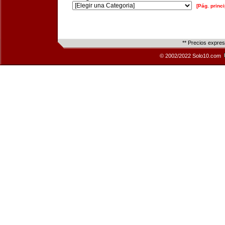
[Pág. princi
** Precios expre
© 2002/2022 Solo10.com