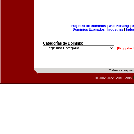
Registro de Dominios
|
Web Hosting
|
D
Dominios Expirados
|
Industrias
|
Indu
Categorías de Dominio:
[Pág. princi
** Precios expre
© 2002/2022 Solo10.com