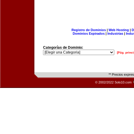
Registro de Dominios
|
Web Hosting
|
D
Dominios Expirados
|
Industrias
|
Indu
Categorías de Dominio:
[Pág. princi
** Precios expre
© 2002/2022 Solo10.com