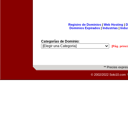
Registro de Dominios
|
Web Hosting
|
D
Dominios Expirados
|
Industrias
|
Indu
Categorías de Dominio:
[Pág. princi
** Precios expre
© 2002/2022 Solo10.com